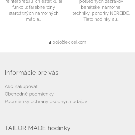
reinterpretujú ich estetiku aj
posledných zázrakov
funkciu: farebné tóny
benátskej námornej
starožitných námorných
techniky, ponorky NEREIDE.
máp a...
Tieto hodinky sú...
4
položiek celkom
O
v
Z
l
á
á
p
Informácie pre vás
d
a
ä
c
Ako nakupovať
t
i
Obchodné podmienky
i
e
Podmienky ochrany osobných údajov
e
p
r
v
TAILOR MADE hodinky
k