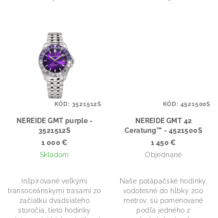
KÓD:
3521512S
KÓD:
4521500S
NEREIDE GMT purple -
NEREIDE GMT 42
3521512S
Ceratung™ - 4521500S
1 000 €
1 450 €
Skladom
Objednané
Inšpirované veľkými
Naše potápačské hodinky,
transoceánskymi trasami zo
vodotesné do hĺbky 200
začiatku dvadsiateho
metrov, sú pomenované
storočia, tieto hodinky
podľa jedného z