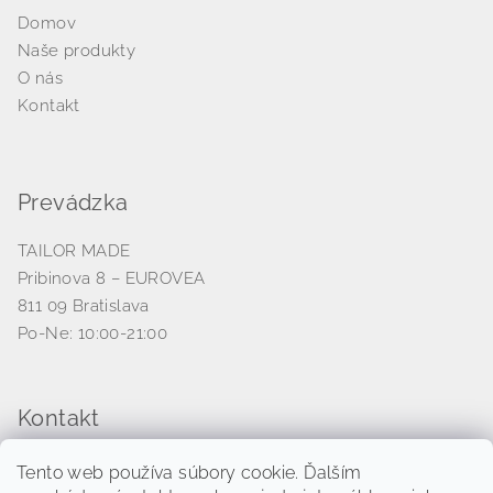
y
v
Domov
ý
Naše produkty
p
O nás
i
Kontakt
s
u
Prevádzka
TAILOR MADE
Pribinova 8 – EUROVEA
811 09 Bratislava
Po-Ne: 10:00-21:00
Kontakt
venezianico
@
tailormade-hodinky.sk
Tento web používa súbory cookie. Ďalším
+421 917 539 521