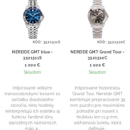
ý
o
p
d
i
u
s
k
p
t
KÓD:
3521511S
KÓD:
3521510C
r
o
o
NEREIDE GMT blue -
NEREIDE GMT Grand Tour -
v
3521511S
3521510C
d
1 000 €
1 000 €
u
Skladom
Skladom
k
t
Inšpirované veľkými
Inšpirované historickou
o
transoceánskymi trasami zo
Grand Tour, Nereide GMT
začiatku dvadsiateho
kombinuje prepracované 39
v
storočia, tieto hodinky
mm puzdro pre maximálne
reinterpretujú ich estetiku aj
pohodlie pri nosení s
funkciu: farebné tóny
hrúbkou len 11,9 mm,
starožitných námorných
volfrámovú lunetu, ktorá
máp a...
definuje...