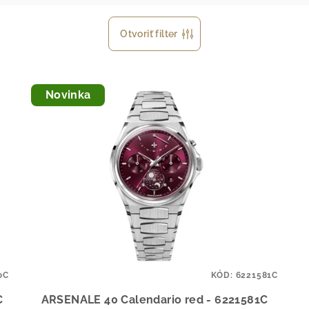
Otvoriť filter
Novinka
0C
KÓD:
6221581C
C
ARSENALE 40 Calendario red - 6221581C