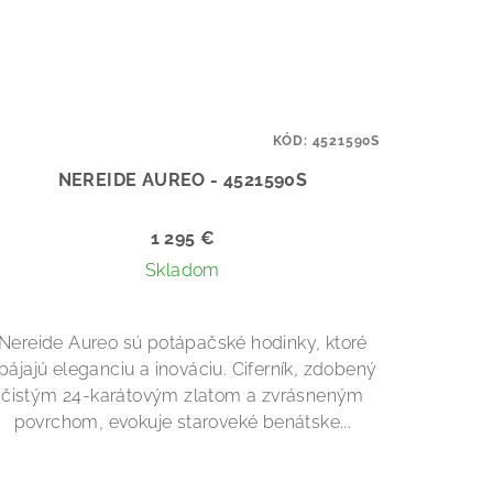
KÓD:
4521590S
NEREIDE AUREO - 4521590S
1 295 €
Skladom
Nereide Aureo sú potápačské hodinky, ktoré
pájajú eleganciu a inováciu. Ciferník, zdobený
čistým 24-karátovým zlatom a zvrásneným
povrchom, evokuje staroveké benátske...