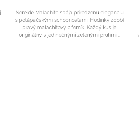
j
Nereide Malachite spája prirodzenú eleganciu
s potápačskými schopnosťami. Hodinky zdobí
pravý malachitový ciferník. Každý kus je
.
originálny s jedinečnými zelenými pruhmi...