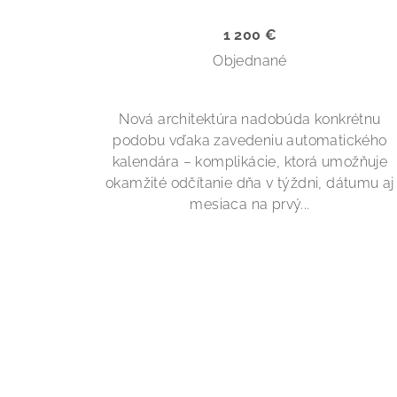
u
o
1 200 €
k
v
Objednané
t
o
Nová architektúra nadobúda konkrétnu
podobu vďaka zavedeniu automatického
v
kalendára – komplikácie, ktorá umožňuje
okamžité odčítanie dňa v týždni, dátumu aj
mesiaca na prvý...