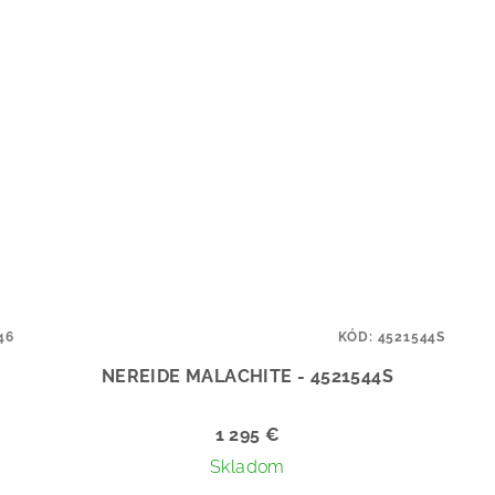
46
KÓD:
4521544S
NEREIDE MALACHITE - 4521544S
1 295 €
Skladom