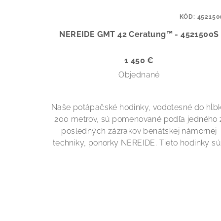
KÓD:
452150
NEREIDE GMT 42 Ceratung™ - 4521500S
1 450 €
Objednané
Naše potápačské hodinky, vodotesné do hĺb
200 metrov, sú pomenované podľa jedného 
posledných zázrakov benátskej námornej
techniky, ponorky NEREIDE. Tieto hodinky sú.