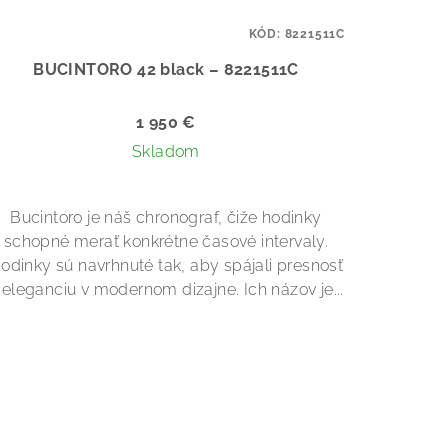
KÓD:
8221511C
BUCINTORO 42 black – 8221511C
1 950 €
Skladom
Bucintoro je náš chronograf, čiže hodinky
schopné merať konkrétne časové intervaly.
odinky sú navrhnuté tak, aby spájali presnosť
 eleganciu v modernom dizajne. Ich názov je...