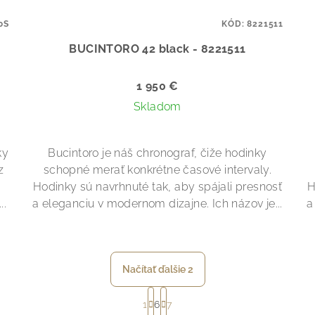
0S
KÓD:
8221511
BUCINTORO 42 black - 8221511
1 950 €
Skladom
ky
Bucintoro je náš chronograf, čiže hodinky
z
schopné merať konkrétne časové intervaly.
Hodinky sú navrhnuté tak, aby spájali presnosť
H
..
a eleganciu v modernom dizajne. Ich názov je...
a
Načítať ďalšie 2
S
1
6
7
t