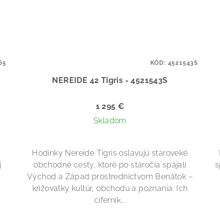
65
KÓD:
4521543S
NEREIDE 42 Tigris - 4521543S
1 295 €
Skladom
Hodinky Nereide Tigris oslavujú staroveké
j
obchodné cesty, ktoré po stáročia spájali
s
Východ a Západ prostredníctvom Benátok –
križovatky kultúr, obchodu a poznania. Ich
ciferník...