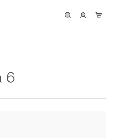
Hľadať
Prihlásenie
Nákupný
košík
a 6