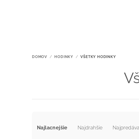
Prejsť
na
obsah
DOMOV
/
HODINKY
/
VŠETKY HODINKY
Vš
R
Najlacnejšie
Najdrahšie
Najpredáva
a