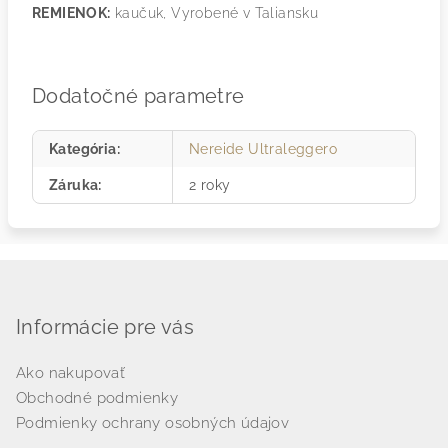
REMIENOK:
kaučuk, Vyrobené v Taliansku
Dodatočné parametre
Kategória
:
Nereide Ultraleggero
Záruka
:
2 roky
Z
á
p
Informácie pre vás
ä
Ako nakupovať
t
Obchodné podmienky
i
Podmienky ochrany osobných údajov
e