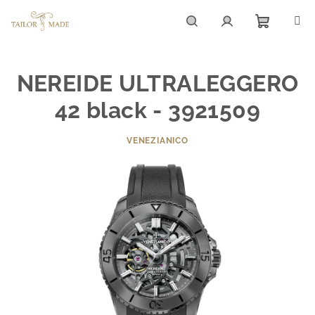
Prejsť
na
obsah
Nákupn
Hľadať
Prihlásenie
NEREIDE ULTRALEGGERO
košík
42 black - 3921509
VENEZIANICO