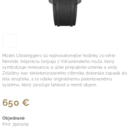
Model Ultraleggero sú najinovatívnejšie hodinky zo série
Nereide. Inšpiráciu čerpajú z Vitruviánskeho muža, ktorý
symbolizuje renesanciu a úzke prepojenie umenia a vedy.
Zvláštny tvar skeletonizovaného ciferníka dokonale zapadá do
tela strojčeka, a to vďaka originálnemu patentovanému
systému, ktorý zaručuje ľahkosť a menší objem.
650 €
Jednotková
Objednané
cena:
Kód:
3921509