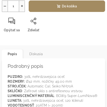
−
+
Do košíka
Opýtať sa
Zdieľať
Popis
Diskusia
Podrobný popis
PUZDRO:
316L nehrdzavejúca oceľ
ROZMERY:
Ø42 mm, nožičky 49,00 mm
STROJČEK:
Automatic Cal. Seiko NH70A
SKLÍČKO
: Zafírové sklo s antireflexnou vrstvou
LUMINISCENČNÝ MATERIÁL
: BGW9 Super-LumiNova®
LUNETA:
316L nehrdzavejúca oceľ, 120 kliknutí
VODOTESNOSŤ
: 20ATM (= 200mt)