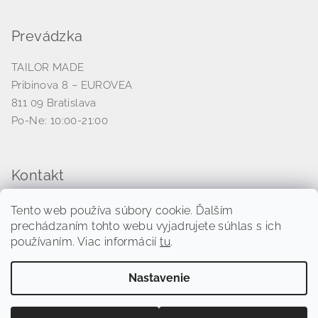
Prevádzka
TAILOR MADE
Pribinova 8 – EUROVEA
811 09 Bratislava
Po-Ne: 10:00-21:00
Kontakt
venezianico
@
tailormade-hodinky.sk
Tento web používa súbory cookie. Ďalším
+421 917 539 521
prechádzaním tohto webu vyjadrujete súhlas s ich
používaním. Viac informácií
tu
.
Nastavenie
Copyright 2026
TAILORMADE-HODINKY.SK
. Všetky práva
vyhradené.