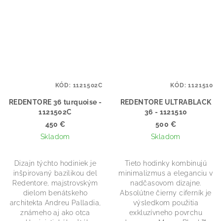
KÓD:
1121502C
KÓD:
1121510
REDENTORE 36 turquoise -
REDENTORE ULTRABLACK
1121502C
36 - 1121510
450 €
500 €
Skladom
Skladom
Dizajn týchto hodiniek je
Tieto hodinky kombinujú
inšpirovaný bazilikou del
minimalizmus a eleganciu v
Redentore, majstrovským
nadčasovom dizajne.
dielom benátskeho
Absolútne čierny ciferník je
architekta Andreu Palladia,
výsledkom použitia
známeho aj ako otca
exkluzívneho povrchu