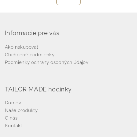
á
o
d
v
Z
a
a
n
á
c
i
i
p
Informácie pre vás
e
e
ä
p
Ako nakupovať
t
r
Obchodné podmienky
i
v
Podmienky ochrany osobných údajov
k
e
y
v
ý
TAILOR MADE hodinky
p
i
Domov
s
Naše produkty
u
O nás
Kontakt