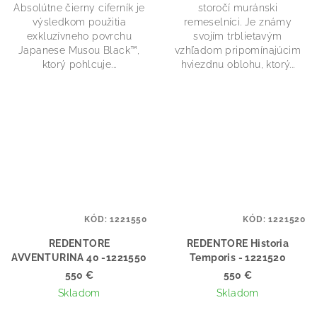
Absolútne čierny ciferník je
storočí muránski
výsledkom použitia
remeselníci. Je známy
exkluzívneho povrchu
svojím trblietavým
Japanese Musou Black™,
vzhľadom pripomínajúcim
ktorý pohlcuje...
hviezdnu oblohu, ktorý...
KÓD:
1221550
KÓD:
1221520
REDENTORE
REDENTORE Historia
AVVENTURINA 40 -1221550
Temporis - 1221520
550 €
550 €
Skladom
Skladom