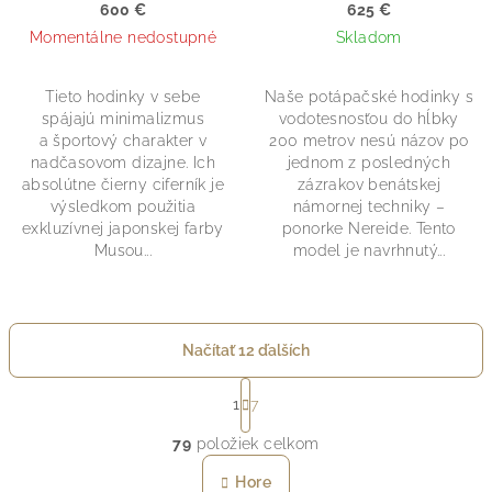
600 €
625 €
Momentálne nedostupné
Skladom
Tieto hodinky v sebe
Naše potápačské hodinky s
spájajú minimalizmus
vodotesnosťou do hĺbky
a športový charakter v
200 metrov nesú názov po
nadčasovom dizajne. Ich
jednom z posledných
absolútne čierny ciferník je
zázrakov benátskej
výsledkom použitia
námornej techniky –
exkluzívnej japonskej farby
ponorke Nereide. Tento
Musou...
model je navrhnutý...
Načítať 12 ďalších
S
t
1
7
O
r
79
položiek celkom
á
v
n
l
Hore
k