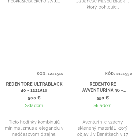
neoklasicistického štýlu....
Japanese Musou Black™,
ktorý pohlcuje...
KÓD:
1221510
KÓD:
1121550
REDENTORE ULTRABLACK
REDENTORE
40 - 1221510
AVVENTURINA 36 -
1121550
500 €
550 €
Skladom
Skladom
Tieto hodinky kombinujú
Aventurín je vzácny
minimalizmus a eleganciu v
sklenený materiál, ktorý
nadčasovom dizajne.
objavili v Benátkach v 17.