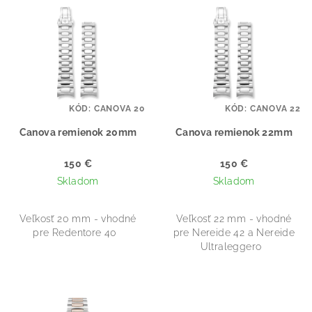
V
e
ý
p
p
r
i
o
s
d
p
u
KÓD:
CANOVA 20
KÓD:
CANOVA 22
r
k
o
Canova remienok 20mm
Canova remienok 22mm
t
d
o
150 €
150 €
u
v
Skladom
Skladom
k
t
Veľkosť 20 mm - vhodné
Veľkosť 22 mm - vhodné
o
pre Redentore 40
pre Nereide 42 a Nereide
Ultraleggero
v