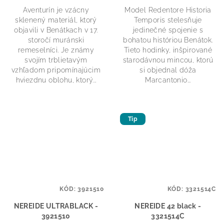
Aventurín je vzácny
Model Redentore Historia
sklenený materiál, ktorý
Temporis stelesňuje
objavili v Benátkach v 17.
jedinečné spojenie s
storočí muránski
bohatou históriou Benátok.
remeselníci. Je známy
Tieto hodinky, inšpirované
svojím trblietavým
starodávnou mincou, ktorú
vzhľadom pripomínajúcim
si objednal dóža
hviezdnu oblohu, ktorý...
Marcantonio...
Tip
KÓD:
3921510
KÓD:
3321514C
NEREIDE ULTRABLACK -
NEREIDE 42 black -
3921510
3321514C