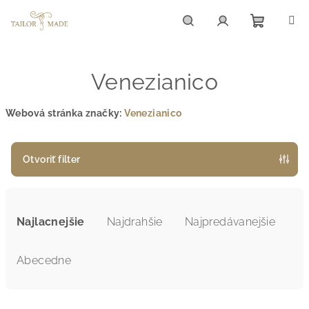
Prejsť
na
obsah
Nákupn
Hľadať
Prihlásenie
Venezianico
košík
Webová stránka značky:
Venezianico
Otvoriť filter
R
a
Najlacnejšie
Najdrahšie
Najpredávanejšie
d
e
Abecedne
n
i